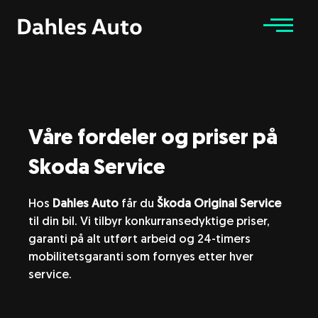
Bilmerker
Tjenester
Våre fordeler og priser på
Kampanjer
Skoda Service
Bruktbil
Hos
Dahles Auto
får du
Škoda Original Service
til din bil. Vi tilbyr konkurransedyktige priser,
AVIS Bilutleie
garanti på alt utført arbeid og 24-timers
mobilitetsgaranti som fornyes etter hver
Råd & tips
service.
Om oss