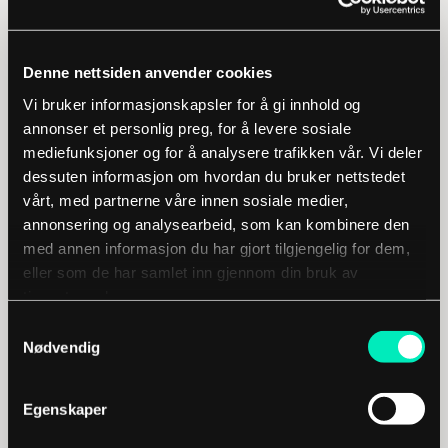
forhandler.
Denne nettsiden anvender cookies
Priser på Skoda Enyaq Originalservice
Vi bruker informasjonskapsler for å gi innhold og
annonser et personlig preg, for å levere sosiale
Alle oppgitte priser er frapriser og vil kunne
mediefunksjoner og for å analysere trafikken vår. Vi deler
variere ut ifra modell og utstyr du har på bilen.
dessuten informasjon om hvordan du bruker nettstedet
Verkstedmateriell og kildesorteringsgebyr
vårt, med partnerne våre innen sosiale medier,
tilkommer.
annonsering og analysearbeid, som kan kombinere den
med annen informasjon du har gjort tilgjengelig for dem,
Modell
2-års service
4-års service
eller som de har samlet inn gjennom din bruk av
tjenestene deres.
Skoda Enyaq
6.890,-
7.990,-
Samtykkevalg
Skoda Elroq
6.890,-
7.990,-
Nødvendig
Dette inneholder en Skoda Enyaq
Egenskaper
service